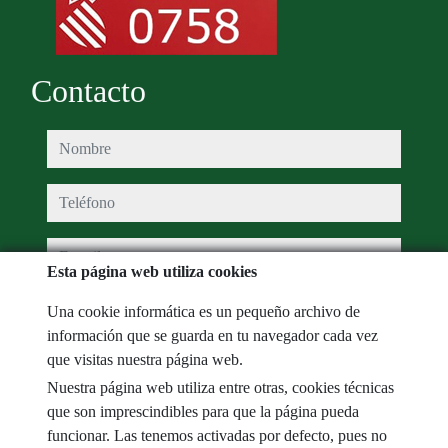
Contacto
nombre
teléfono
e-mail
Esta página web utiliza cookies
He leído y acepto las condiciones de uso y
política de privacidad
Una cookie informática es un pequeño archivo de
información que se guarda en tu navegador cada vez
mensaje
que visitas nuestra página web.
Nuestra página web utiliza entre otras, cookies técnicas
que son imprescindibles para que la página pueda
funcionar. Las tenemos activadas por defecto, pues no