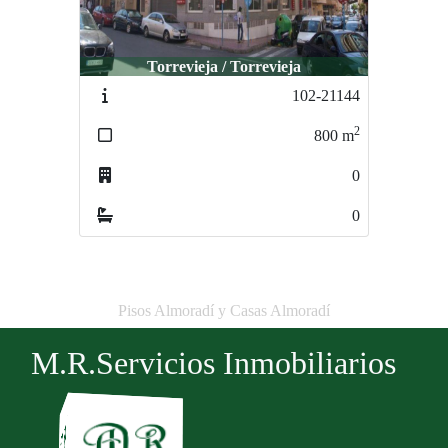
Torrevieja / Torrevieja
102-21144
2
800
m
0
0
Pisos Almoradí y Casas Almoradí
M.R.Servicios Inmobiliarios