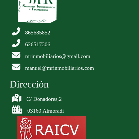
865685852
626517306
mrinmobiliarios@gmail.com
manuel@mrinmobiliarios.com
Dirección
C/ Donadores,2
03160 Almoradi