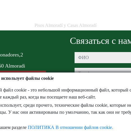
Pisos Almoradí y Casas Almoradí
Связаться с на
onadores,2
ФИО
60 Almoradi
Телефон
 использует файлы cookie
e-mail
файл cookie - это небольшой информационный файл, который с
е каждый раз, когда вы посещаете наш веб-сайт.
Я прочитал и принимаю условия
использует, среди прочего, технические файлы cookie, которые 
конфиденциальности
цы. У нас они активированы по умолчанию, так как они не треб
нашем разделе
ПОЛИТИКА В отношении файлов cookie.