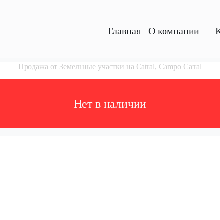
Главная
O компании
К
Продажа от Земельные участки на Catral, Campo Catral
Hет в наличии