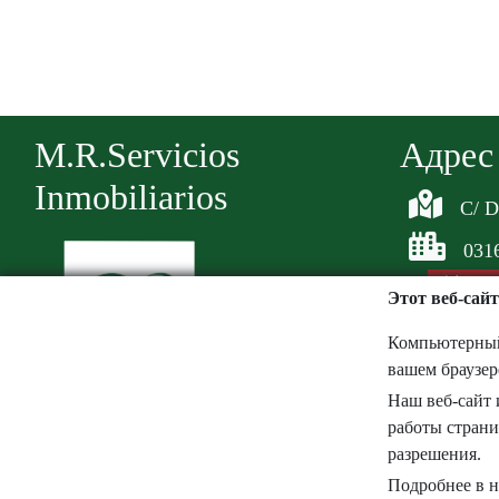
M.R.Servicios
Aдрес
Inmobiliarios
C/ D
031
Этот веб-сайт
Компьютерный 
вашем браузер
Наш веб-сайт 
865685852
работы страни
626517306
разрешения.
Подробнее в 
mrinmobiliarios@gmail.com