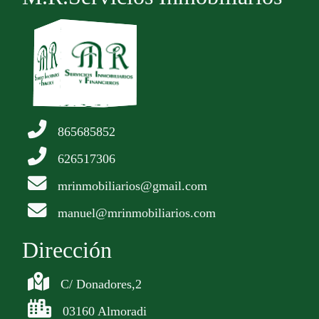
865685852
626517306
mrinmobiliarios@gmail.com
manuel@mrinmobiliarios.com
Dirección
C/ Donadores,2
03160 Almoradi