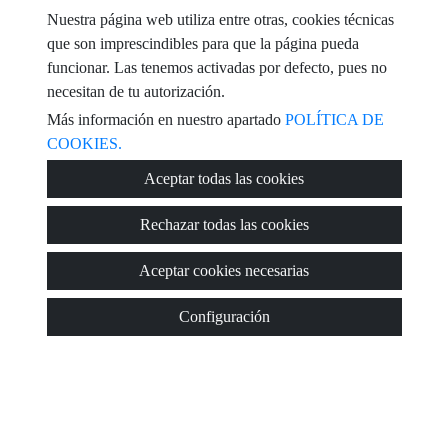
Nuestra página web utiliza entre otras, cookies técnicas
que son imprescindibles para que la página pueda
funcionar. Las tenemos activadas por defecto, pues no
Captcha
necesitan de tu autorización.
Más información en nuestro apartado
POLÍTICA DE
COOKIES.
Aceptar todas las cookies
Enviar
Rechazar todas las cookies
Aceptar cookies necesarias
Configuración
© 2026
M.R.Servicios Inmobiliarios
·
Política de privacidad
·
Política
de cookies
·
Aviso Legal
· Soporte:
Inmobigrama