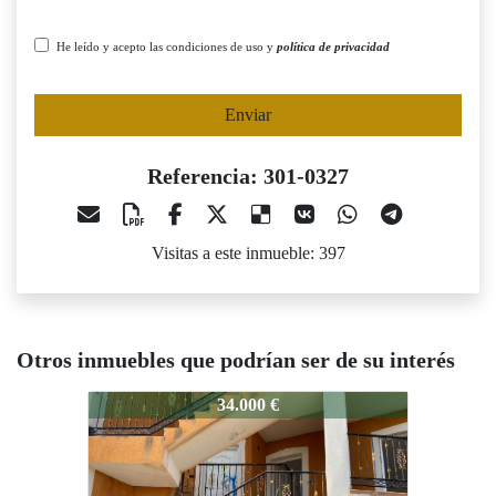
He leído y acepto las condiciones de uso y
política de privacidad
Enviar
Referencia: 301-0327
Visitas a este inmueble: 397
Otros inmuebles que podrían ser de su interés
01-0327
301-0327
301-0327
34.000 €
65.000 €
Vendido
Vendido