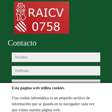
Contacto
nombre
teléfono
e-mail
Esta página web utiliza cookies
He leído y acepto las condiciones de uso y
política de privacidad
Una cookie informática es un pequeño archivo de
información que se guarda en tu navegador cada vez
mensaje
que visitas nuestra página web.