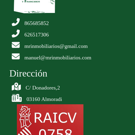
865685852
626517306
mrinmobiliarios@gmail.com
manuel@mrinmobiliarios.com
Dirección
C/ Donadores,2
03160 Almoradi